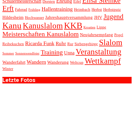
Elisa Steinke
Ehrung
Schülermeisterschaft
Dorsten
Eifel
Erft
Hallentraining
Fahrrad
Heimbach
Herbst
Herbstputz
Frühling
Jugend
Hildesheim
Jahreshauptversammlung
JHV
Hochwasser
Kanu
KKB
Kanuslalom
Lippe
Kroatien
Meisterschaften Kanuslalom
Neujahrsempfang
Pegel
Slalom
Ricarda Funk
Ruhr
Reibekuchen
Rur
Siebengebirge
Veranstaltung
Training
Unna
Sommer
Sonnenwendfeier
Wettkampf
Wandern
Wanderfahrt
Wanderung
Weltcup
Winter
Letzte Fotos