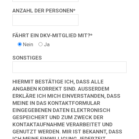
ANZAHL DER PERSONEN*
FÄHRT EIN DKV-MITGLIED MIT?*
Nein
Ja
SONSTIGES
HIERMIT BESTÄTIGE ICH, DASS ALLE
BITTE LASSE DIESES FELD LEER.
ANGABEN KORREKT SIND. AUSSERDEM E
RKLÄRE ICH MICH EINVERSTANDEN, DASS M
EINE IN DAS KONTAKTFORMULAR E
INGEGEBENEN DATEN ELEKTRONISCH G
ESPEICHERT UND ZUM ZWECK DER K
ONTAKTAUFNAHME VERARBEITET UND G
ENUTZT WERDEN. MIR IST BEKANNT, DASS I
CH MEINE EINWILLIGUNG JEDERZEIT W