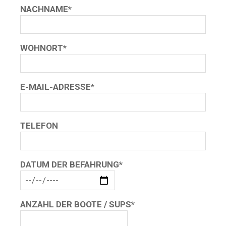
NACHNAME*
WOHNORT*
E-MAIL-ADRESSE*
TELEFON
DATUM DER BEFAHRUNG*
BITTE LASSE DIESES FELD LEER.
ANZAHL DER BOOTE / SUPS*