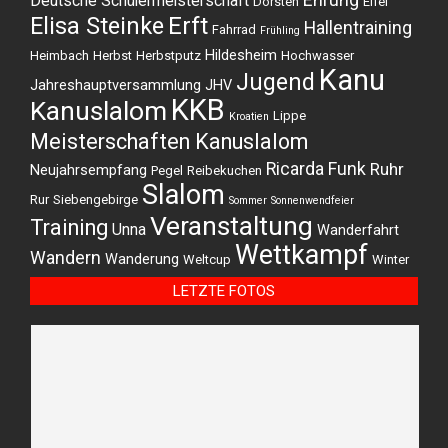
Deutsche Schülermeisterschaft
Dorsten
Eifel
Elisa Steinke
Erft
Hallentraining
Fahrrad
Frühling
Hildesheim
Heimbach
Herbst
Herbstputz
Hochwasser
Kanu
Jugend
Jahreshauptversammlung
JHV
KKB
Kanuslalom
Lippe
Kroatien
Meisterschaften Kanuslalom
Ricarda Funk
Ruhr
Neujahrsempfang
Pegel
Reibekuchen
Slalom
Rur
Siebengebirge
Sommer
Sonnenwendfeier
Veranstaltung
Training
Unna
Wanderfahrt
Wettkampf
Wandern
Wanderung
Weltcup
Winter
LETZTE FOTOS