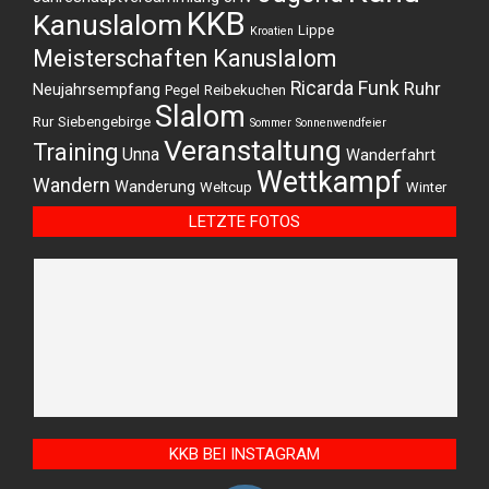
KKB
Kanuslalom
Lippe
Kroatien
Meisterschaften Kanuslalom
Ricarda Funk
Ruhr
Neujahrsempfang
Pegel
Reibekuchen
Slalom
Rur
Siebengebirge
Sommer
Sonnenwendfeier
Veranstaltung
Training
Unna
Wanderfahrt
Wettkampf
Wandern
Wanderung
Weltcup
Winter
LETZTE FOTOS
KKB BEI INSTAGRAM