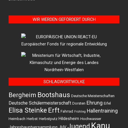
WIR WERDEN GEFÖRDERT DURCH
SCHLAGWORTWOLKE
Bootshaus
Bergheim
Deutsche Meisterschaften
Ehrung
Deutsche Schülermeisterschaft
Dorsten
Eifel
Elisa Steinke
Erft
Hallentraining
Fahrrad
Frühling
Hildesheim
Heimbach
Herbst
Herbstputz
Hochwasser
Kanu
Jugend
Jahreshauptversammlung
JHV