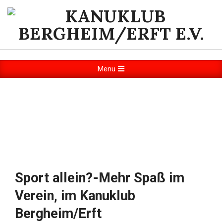
Skip
to
content
KANUKLUB
BERGHEIM/ERFT
Primary
Menu
Navigation
E.V.
Menu
Sport allein?-Mehr Spaß im
Verein, im Kanuklub
Bergheim/Erft