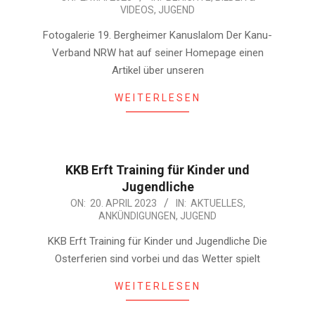
VIDEOS
,
JUGEND
05-
02
Fotogalerie 19. Bergheimer Kanuslalom Der Kanu-
Verband NRW hat auf seiner Homepage einen
Artikel über unseren
WEITERLESEN
KKB Erft Training für Kinder und
Jugendliche
2023-
ON:
20. APRIL 2023
IN:
AKTUELLES
,
ANKÜNDIGUNGEN
,
JUGEND
04-
20
KKB Erft Training für Kinder und Jugendliche Die
Osterferien sind vorbei und das Wetter spielt
WEITERLESEN