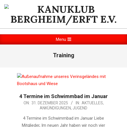
Skip
to
content
KANUKLUB
BERGHEIM/ERFT
Primary
Menu
Navigation
E.V.
Menu
Training
4 Termine im Schwimmbad im Januar
2025-
ON:
31. DEZEMBER 2025
IN:
AKTUELLES
,
ANKÜNDIGUNGEN
,
JUGEND
12-
31
4 Termine im Schwimmbad im Januar Liebe
Mitglieder, Im neuen Jahr haben wir noch vier