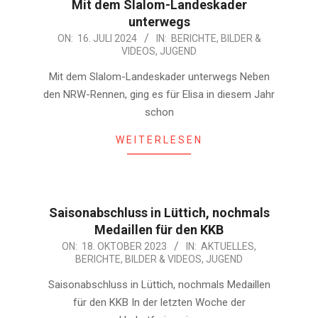
Mit dem Slalom-Landeskader
unterwegs
2024-
ON:
16. JULI 2024
IN:
BERICHTE
,
BILDER &
VIDEOS
,
JUGEND
07-
16
Mit dem Slalom-Landeskader unterwegs Neben
den NRW-Rennen, ging es für Elisa in diesem Jahr
schon
WEITERLESEN
Saisonabschluss in Lüttich, nochmals
Medaillen für den KKB
2023-
ON:
18. OKTOBER 2023
IN:
AKTUELLES
,
BERICHTE
,
BILDER & VIDEOS
,
JUGEND
10-
18
Saisonabschluss in Lüttich, nochmals Medaillen
für den KKB In der letzten Woche der