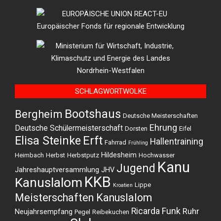
SCHLAGWORTWOLKE
Bootshaus
Bergheim
Deutsche Meisterschaften
Ehrung
Deutsche Schülermeisterschaft
Dorsten
Eifel
Elisa Steinke
Erft
Hallentraining
Fahrrad
Frühling
Hildesheim
Heimbach
Herbst
Herbstputz
Hochwasser
Kanu
Jugend
Jahreshauptversammlung
JHV
KKB
Kanuslalom
Lippe
Kroatien
Meisterschaften Kanuslalom
Ricarda Funk
Ruhr
Neujahrsempfang
Pegel
Reibekuchen