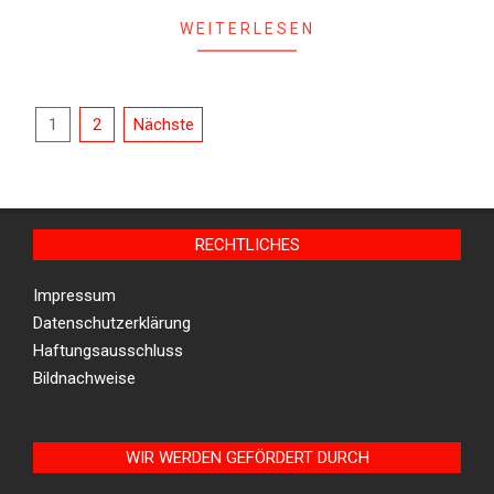
WEITERLESEN
Seitennummerierung
1
2
Nächste
der
Beiträge
RECHTLICHES
Impressum
Datenschutzerklärung
Haftungsausschluss
Bildnachweise
WIR WERDEN GEFÖRDERT DURCH