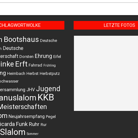
CHLAGWORTWOLKE
LETZTE FOTOS
Bootshaus
m
Deutsche
Deutsche
n
Ehrung
erschaft
Dorsten
Eifel
einke
Erft
Fahrrad
Frühling
ing
Heimbach
Herbst
Herbstputz
ochwasser
Jugend
versammlung
JHV
KKB
anuslalom
Meisterschaften
lom
Neujahrsempfang
Pegel
icarda Funk
Ruhr
Rur
Slalom
Sommer