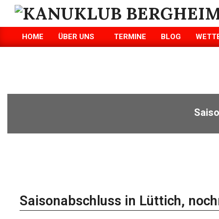
KANUKLUB
HOME
ÜBER UNS
TERMINE
BLOG
WETT
BERGHEIM/ERFT
E.V.
Saiso
Saisonabschluss in Lüttich, noc