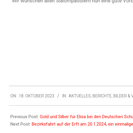
Wir wünschen allen Slalompaddlern nun eine gute Vorb
ON:
18. OKTOBER 2023
IN:
AKTUELLES
,
BERICHTE
,
BILDER & 
Previous Post:
Gold und Silber für Elisa bei den Deutschen Sc
Next Post:
Bezirksfahrt auf der Erft am 20.1.2024, ein einmalige