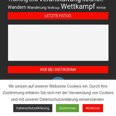
Wanderfahrt
Wettkampf
Wandern
Wanderung
Weltcup
Winter
LETZTE FOTOS
KKB BEI INSTAGRAM
Wir setzen auf unserer Webseite Cookies ein. Durch Ihre
Zustimmung erklären Sie sich mit der Verwendung von Cookies
und mit unserer Datenschutzerklärung einverstanden.
© Kanuklub Bergheim/Erft e.V. 2026
Datenschutzerklärung
Zustimmen
Ablehnen