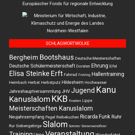
SCHLAGWORTWOLKE
Bootshaus
Bergheim
Deutsche Meisterschaften
Ehrung
Deutsche Schülermeisterschaft
Dorsten
Eifel
Elisa Steinke
Erft
Hallentraining
Fahrrad
Frühling
Hildesheim
Heimbach
Herbst
Herbstputz
Hochwasser
Kanu
Jugend
Jahreshauptversammlung
JHV
KKB
Kanuslalom
Lippe
Kroatien
Meisterschaften Kanuslalom
Ricarda Funk
Ruhr
Neujahrsempfang
Pegel
Reibekuchen
Slalom
Rur
Siebengebirge
Sommer
Sonnenwendfeier
Veranstaltung
Training
Unna