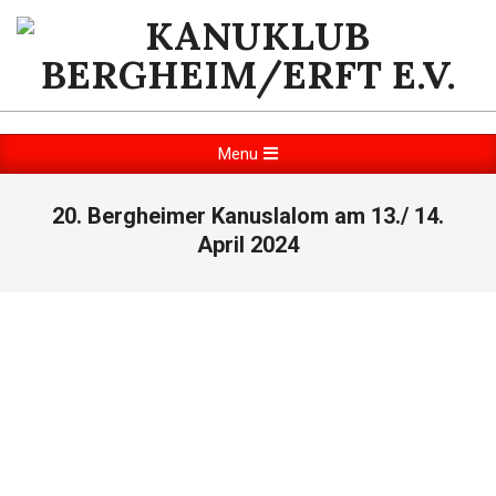
Skip
to
content
KANUKLUB
BERGHEIM/ERFT
Primary
Menu
Navigation
E.V.
Menu
20. Bergheimer Kanuslalom am 13./ 14.
April 2024