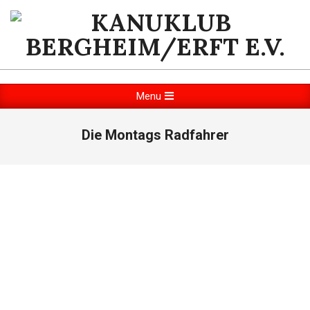
Skip
to
content
KANUKLUB
BERGHEIM/ERFT
Primary
Menu
Navigation
E.V.
Menu
Die Montags Radfahrer