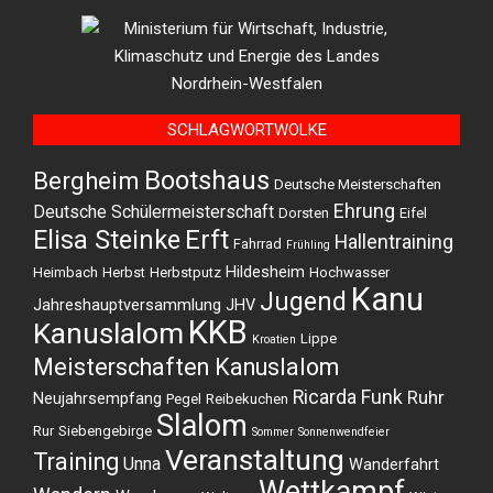
SCHLAGWORTWOLKE
Bootshaus
Bergheim
Deutsche Meisterschaften
Ehrung
Deutsche Schülermeisterschaft
Dorsten
Eifel
Elisa Steinke
Erft
Hallentraining
Fahrrad
Frühling
Hildesheim
Heimbach
Herbst
Herbstputz
Hochwasser
Kanu
Jugend
Jahreshauptversammlung
JHV
KKB
Kanuslalom
Lippe
Kroatien
Meisterschaften Kanuslalom
Ricarda Funk
Ruhr
Neujahrsempfang
Pegel
Reibekuchen
Slalom
Rur
Siebengebirge
Sommer
Sonnenwendfeier
Veranstaltung
Training
Unna
Wanderfahrt
Wettkampf