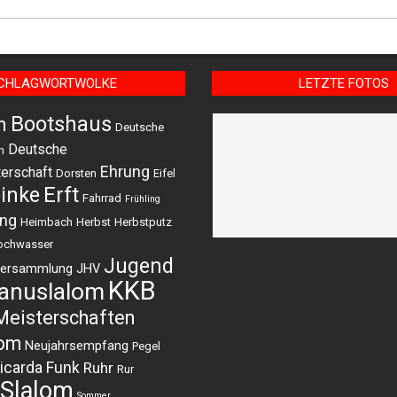
CHLAGWORTWOLKE
LETZTE FOTOS
Bootshaus
m
Deutsche
Deutsche
n
Ehrung
erschaft
Dorsten
Eifel
einke
Erft
Fahrrad
Frühling
ing
Heimbach
Herbst
Herbstputz
ochwasser
Jugend
versammlung
JHV
KKB
anuslalom
Meisterschaften
lom
Neujahrsempfang
Pegel
icarda Funk
Ruhr
Rur
Slalom
Sommer