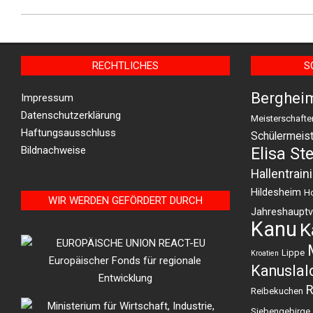
06
RECHTLICHES
S
Berghei
Impressum
Datenschutzerklärung
Meisterschafte
Haftungsausschluss
Schülermeist
Bildnachweise
Elisa St
Hallentrain
Hildesheim
H
WIR WERDEN GEFÖRDERT DURCH
Jahreshaupt
Kanu
K
Lippe
Kroatien
Kanusla
R
Reibekuchen
Siebengebirge