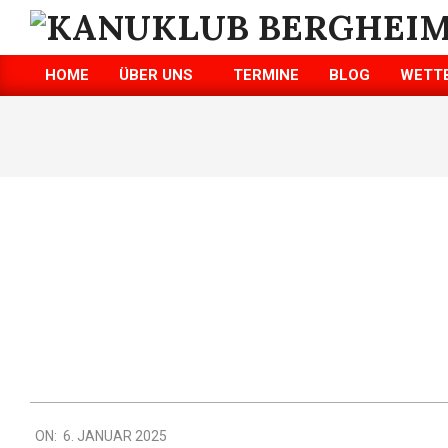
Skip
to
KANUKLUB
content
HOME
ÜBER UNS
TERMINE
BLOG
WETT
BERGHEIM/ERFT
Primary
Navigation
E.V.
Menu
2025-
ON:
6. JANUAR 2025
01-