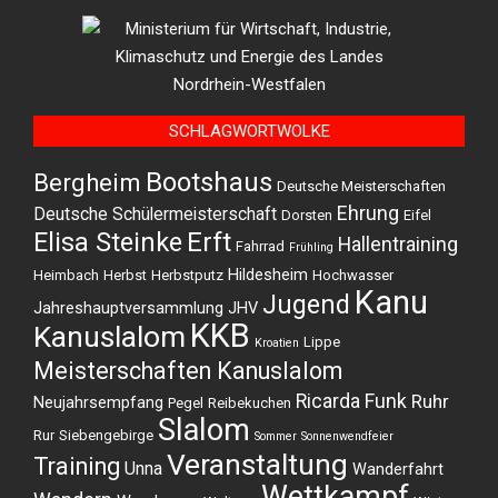
SCHLAGWORTWOLKE
Bootshaus
Bergheim
Deutsche Meisterschaften
Ehrung
Deutsche Schülermeisterschaft
Dorsten
Eifel
Elisa Steinke
Erft
Hallentraining
Fahrrad
Frühling
Hildesheim
Heimbach
Herbst
Herbstputz
Hochwasser
Kanu
Jugend
Jahreshauptversammlung
JHV
KKB
Kanuslalom
Lippe
Kroatien
Meisterschaften Kanuslalom
Ricarda Funk
Ruhr
Neujahrsempfang
Pegel
Reibekuchen
Slalom
Rur
Siebengebirge
Sommer
Sonnenwendfeier
Veranstaltung
Training
Unna
Wanderfahrt
Wettkampf