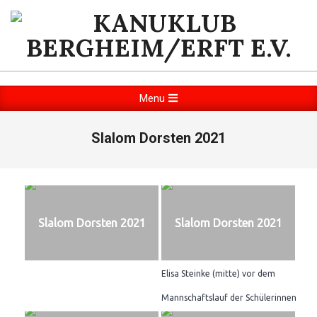
Skip
to
content
KANUKLUB
BERGHEIM/ERFT
Primary
Menu
Navigation
E.V.
Menu
Slalom Dorsten 2021
Slalom Dorsten 2021
Slalom Dorsten 2021
Elisa Steinke (mitte) vor dem
Mannschaftslauf der Schülerinnen