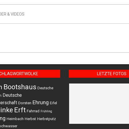
DER & VIDEOS
CHLAGWORTWOLKE
LETZTE FOTOS
Bootshaus
m
Deutsche
Deutsche
n
Ehrung
erschaft
Dorsten
Eifel
einke
Erft
Fahrrad
Frühling
ing
Heimbach
Herbst
Herbstputz
ochwasser