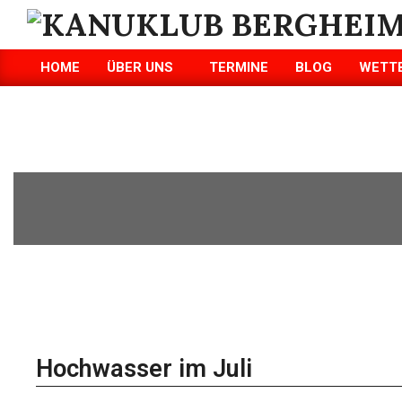
KANUKLUB
HOME
ÜBER UNS
TERMINE
BLOG
WETT
BERGHEIM/ERFT
E.V.
Hochwasser im Juli