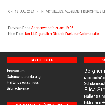
ON:
18. JULI 2021
IN:
AKTUELLES
,
ALLGEMEIN
,
BERICHTE
,
BIL
Previous Post:
Sonnenwendfeier am 19.06.
Next Post:
Der KKB gratuliert Ricarda Funk zur Goldmedaille
RECHTLICHES
S
Berghei
Impressum
Datenschutzerklärung
Meisterschafte
Haftungsausschluss
Schülermeist
Bildnachweise
Elisa St
Hallentrain
Hildesheim
H