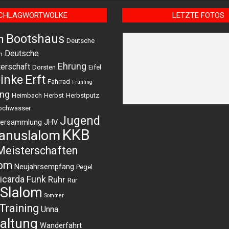
CHLAGWORTWOLKE
LETZTE FOTOS
Bootshaus
m
Deutsche
Deutsche
n
Ehrung
erschaft
Dorsten
Eifel
einke
Erft
Fahrrad
Frühling
ing
Heimbach
Herbst
Herbstputz
ochwasser
Jugend
versammlung
JHV
KKB
anuslalom
Meisterschaften
lom
Neujahrsempfang
Pegel
icarda Funk
Ruhr
Rur
Slalom
Sommer
Training
Unna
altung
Wanderfahrt