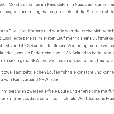
 Meisterschaften im Kanuslalom in Neuss auf der Erft a
rainingseinheiten abgehalten, um sich auf die Strecke mit d
ersten Titel ihrer Karriere und wurde westdeutsche Meisterin 
 Elisa legte bereits im ersten Lauf mehr als eine Duftmark
tzeit von 149 Sekunden deutlichen Vorsprung auf die weitere
kunden, was ein Endergebnis von 136 Sekunden bedeutete. 
t man sie in ganz NRW und wir freuen uns schon jetzt auf die
Mit zwei fast zeitgleichen Läufen fuhr sie konstant und kon
lle vom Kanuverband NRW freuen.
 Ihm gelangen zwei fehlerfreie Läufe und er erreichte mit 
tler am Start, sodass es offiziell nicht als Westdeutsche M