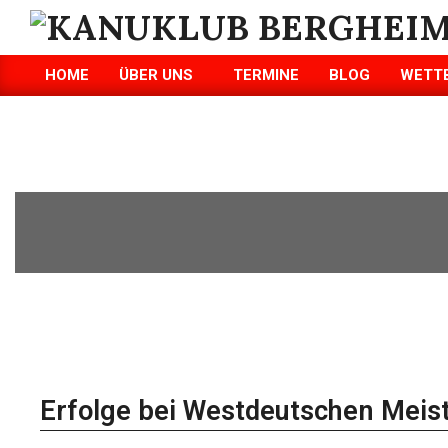
KANUKLUB
HOME
ÜBER UNS
TERMINE
BLOG
WETT
BERGHEIM/ERFT
E.V.
Erfolge bei Westdeutschen Meis