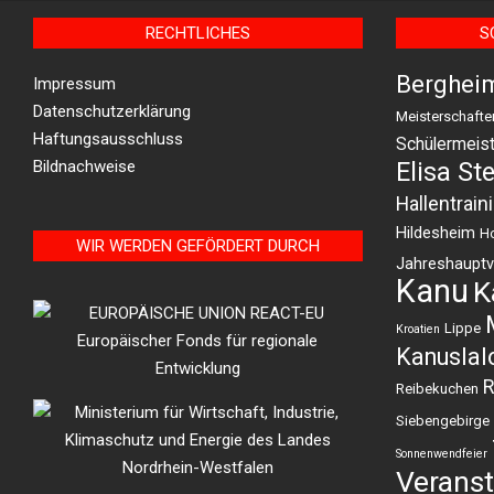
RECHTLICHES
S
Berghei
Impressum
Datenschutzerklärung
Meisterschafte
Haftungsausschluss
Schülermeist
Bildnachweise
Elisa St
Hallentrain
Hildesheim
H
WIR WERDEN GEFÖRDERT DURCH
Jahreshaupt
Kanu
K
Lippe
Kroatien
Kanusla
R
Reibekuchen
Siebengebirge
Sonnenwendfeier
Veranst