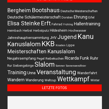
Bootshaus
Bergheim
Deutsche Meisterschaften
Ehrung
Deutsche Schülermeisterschaft
Dorsten
Eifel
Elisa Steinke
Erft
Hallentraining
Fahrrad
Frühling
Hildesheim
Heimbach
Herbst
Herbstputz
Hochwasser
Kanu
Jugend
Jahreshauptversammlung
JHV
KKB
Kanuslalom
Lippe
Kroatien
Meisterschaften Kanuslalom
Ricarda Funk
Ruhr
Neujahrsempfang
Pegel
Reibekuchen
Slalom
Rur
Siebengebirge
Sommer
Sonnenwendfeier
Veranstaltung
Training
Unna
Wanderfahrt
Wettkampf
Wandern
Wanderung
Weltcup
Winter
LETZTE FOTOS