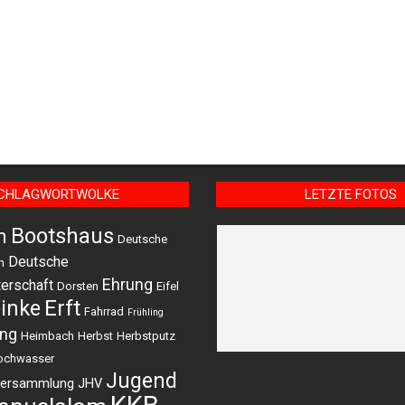
CHLAGWORTWOLKE
LETZTE FOTOS
Bootshaus
m
Deutsche
Deutsche
n
Ehrung
erschaft
Dorsten
Eifel
einke
Erft
Fahrrad
Frühling
ing
Heimbach
Herbst
Herbstputz
ochwasser
Jugend
versammlung
JHV