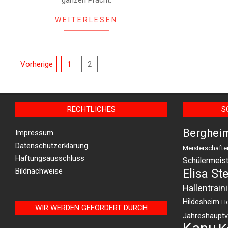
ganzen Pracht.
WEITERLESEN
Seitennummerierung
Vorherige
1
2
der
Beiträge
RECHTLICHES
S
Berghei
Impressum
Datenschutzerklärung
Meisterschafte
Haftungsausschluss
Schülermeist
Bildnachweise
Elisa St
Hallentrain
Hildesheim
H
WIR WERDEN GEFÖRDERT DURCH
Jahreshaupt