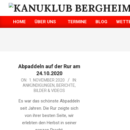
Skip
to
KANUKLUB
content
HOME
ÜBER UNS
TERMINE
BLOG
WETT
BERGHEIM/ERFT
Primary
Navigation
E.V.
Menu
Abpaddeln auf der Rur am
24.10.2020
2020-
ON:
1. NOVEMBER 2020
IN:
ANKÜNDIGUNGEN
,
BERICHTE
,
11-
BILDER & VIDEOS
01
Es war das schönste Abpaddeln
seit Jahren. Die Rur zeigte sich
von ihrer besten Seite, wir
erlebten den Herbst in seiner