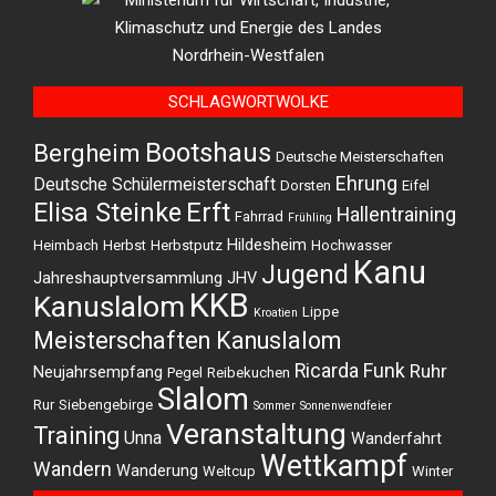
SCHLAGWORTWOLKE
Bootshaus
Bergheim
Deutsche Meisterschaften
Ehrung
Deutsche Schülermeisterschaft
Dorsten
Eifel
Elisa Steinke
Erft
Hallentraining
Fahrrad
Frühling
Hildesheim
Heimbach
Herbst
Herbstputz
Hochwasser
Kanu
Jugend
Jahreshauptversammlung
JHV
KKB
Kanuslalom
Lippe
Kroatien
Meisterschaften Kanuslalom
Ricarda Funk
Ruhr
Neujahrsempfang
Pegel
Reibekuchen
Slalom
Rur
Siebengebirge
Sommer
Sonnenwendfeier
Veranstaltung
Training
Unna
Wanderfahrt
Wettkampf
Wandern
Wanderung
Weltcup
Winter