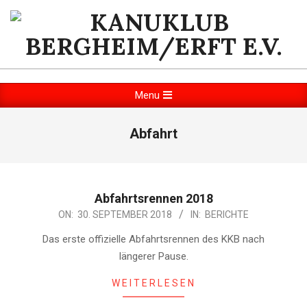
Skip
to
content
KANUKLUB
BERGHEIM/ERFT
Primary
Menu
Navigation
E.V.
Menu
Abfahrt
Abfahrtsrennen 2018
2018-
ON:
30. SEPTEMBER 2018
IN:
BERICHTE
09-
Das erste offizielle Abfahrtsrennen des KKB nach
30
längerer Pause.
WEITERLESEN