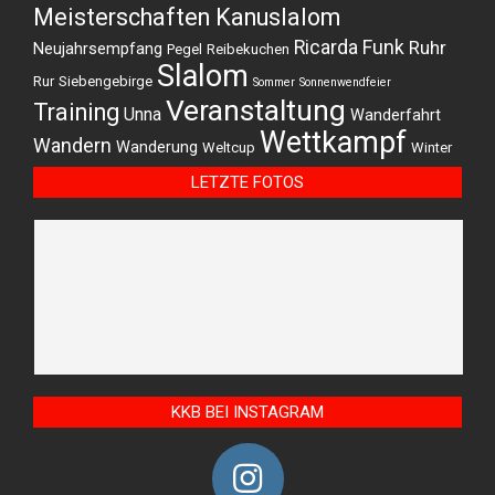
Meisterschaften Kanuslalom
Ricarda Funk
Ruhr
Neujahrsempfang
Pegel
Reibekuchen
Slalom
Rur
Siebengebirge
Sommer
Sonnenwendfeier
Veranstaltung
Training
Unna
Wanderfahrt
Wettkampf
Wandern
Wanderung
Weltcup
Winter
LETZTE FOTOS
KKB BEI INSTAGRAM