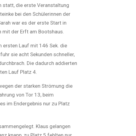
tatt, die erste Veranstaltung
teinke bei den Schülerinnen der
rah war es der erste Start in
ch mit der Erft am Bootshaus.
 ersten Lauf mit 146 Sek. die
fuhr sie acht Sekunden schneller,
 durchbrach. Die dadurch addierten
en Lauf Platz 4.
 wegen der starken Strömung die
fahrung von Tor 13, beim
 es im Endergebnis nur zu Platz
usammengelegt. Klaus gelangen
nz knapp, zu Platz 5 fehlten nur