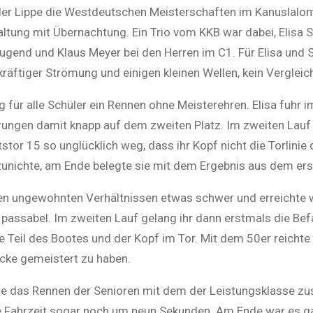
 Lippe die Westdeutschen Meisterschaften im Kanuslalom s
tung mit Übernachtung. Ein Trio vom KKB war dabei, Elisa S
ugend und Klaus Meyer bei den Herren im C1. Für Elisa und Sa
t kräftiger Strömung und einigen kleinen Wellen, kein Verglei
ür alle Schüler ein Rennen ohne Meisterehren. Elisa fuhr im
hrungen damit knapp auf dem zweiten Platz. Im zweiten Lauf 
or 15 so unglücklich weg, dass ihr Kopf nicht die Torlinie
unichte, am Ende belegte sie mit dem Ergebnis aus dem erst
t den ungewohnten Verhältnissen etwas schwer und erreichte
s passabel. Im zweiten Lauf gelang ihr dann erstmals die Be
 Teil des Bootes und der Kopf im Tor. Mit dem 50er reichte
ecke gemeistert zu haben.
se das Rennen der Senioren mit dem der Leistungsklasse z
ne Fahrzeit sogar noch um neun Sekunden. Am Ende war es ga