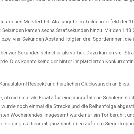
utschen Meistertitel. Als jüngste im Teilnehmerfeld der 10
142 Sekunden kamen sechs Strafsekunden hinzu. Mit den 148 S
 bzw. vier Sekunden Abstand folgten drei Sportlerinnen, die 
bei vier Sekunden schneller als vorher. Dazu kamen vier Str
e. Dies konnte keine der hinter ihr platzierten Konkurrentin
m Kanuslalom! Respekt und
h
erzlichen Glückwunsch an Elisa.
e, ob sie nicht als Ersatz für eine ausgefallene Schülerin n
 wurde noch einmal die Strecke und die Reihenfolge abges
samten Wochenendes, insgesamt wurde nur ein Tor berührt un
nd so ging es diesmal ganz nach oben auf dem Siegertreppc