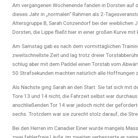
Am vergangenen Wochenende fanden in Dorsten auf der
dieses Jahr in „normalen“ Rahmen als 2-Tagesveranstal
Altersgruppe B, Sarah Conzendorf bei der weiblichen J
Dorsten, die Lippe fließt hier in einer großen Kurve mi
Am Samstag gab es nach dem vormittäglichen Training f
zweitschnellste Zeit und lag trotz dreier Torstabberü
schlug aber mit dem Paddel einen Torstab vom Abwärtst
50 Strafsekunden machten natürlich alle Hoffnungen z
Als
N
ächste ging Sarah an den Start. Sie tat sich mi
Tore 13 und 14 nicht, die Fahrzeit selbst war durchau
anschließenden Tor 14 war jedoch nicht der geforderte
sechs. Trotzdem war sie zurecht stolz darauf, die Str
Bei den Herren im Canadier Einer wurde mangels Mas
zwei fehlerfreie Läufe, im zweiten verbesserte er sei