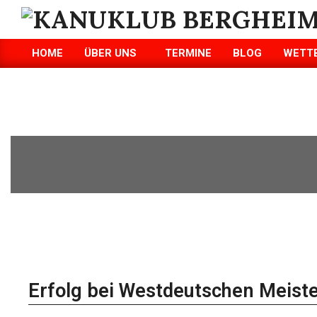
KANUKLUB
HOME
ÜBER UNS
TERMINE
BLOG
WETT
BERGHEIM/ERFT
E.V.
Erfolg bei Westdeutschen Meister