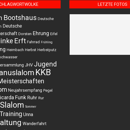
CHLAGWORTWOLKE
LETZTE FOTOS
Bootshaus
m
Deutsche
Deutsche
n
Ehrung
erschaft
Dorsten
Eifel
einke
Erft
Fahrrad
Frühling
ing
Heimbach
Herbst
Herbstputz
ochwasser
Jugend
versammlung
JHV
KKB
anuslalom
Meisterschaften
lom
Neujahrsempfang
Pegel
icarda Funk
Ruhr
Rur
Slalom
Sommer
Training
Unna
altung
Wanderfahrt