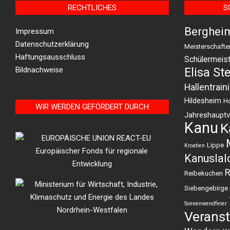
RECHTLICHES
S
Berghei
Impressum
Datenschutzerklärung
Meisterschafte
Haftungsausschluss
Schülermeist
Bildnachweise
Elisa St
Hallentrain
Hildesheim
H
WIR WERDEN GEFÖRDERT DURCH
Jahreshaupt
Kanu
K
Lippe
Kroatien
Kanusla
R
Reibekuchen
Siebengebirge
Sonnenwendfeier
Veranst